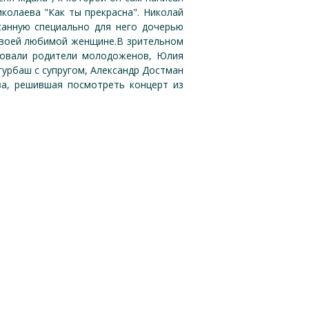
иколаева "Как ты прекрасна". Николай
санную специально для него дочерью
 своей любимой женщине.В зрительном
твовали родители молодоженов, Юлия
Агурбаш с супругом, Александр Достман
ева, решившая посмотреть концерт из