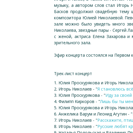
музыку, а автором слов стал Игорь Н
Басков продолжил свадебную тему ш
композитора Юлией Николаевой. Певе
зале можно было увидеть много зве
Николаева, звездные пары - Сергей Ла
с женой, актриса Елена Захарова и 
зрительного зала.
Эфир концерта состоялся на Первом к
Трек-лист концерт
1. Юлия Проскурякова и Игорь Николае
2. Игорь Николаев - "
Я становлюсь вс
3. Юлия Проскурякова - "
Иду за своей
4. Филипп Киркоров - "
Лишь бы ты мен
5. Юлия Проскурякова и Игорь Николае
6. Анжелика Варум и Леонид Агутин - "
7. Игорь Николаев - "
Расскажите, пти
8. Игорь Николаев - "
Русские любят к
9. Наталья Подольская и Владимир П