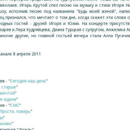
иколаев. Игорь Крутой спел песню на музыку и стихи Игоря Н
оу, исполнив песню под названием "Будь моей женой", напи
ц признался, что мечтает о том дне, когда скажет эти слова
здных гостей - друзей Игоря и Юлии. На концерте присутс
зарев и Лера Кудрявцева, Диана Гурцкая с супругом, Анжелика 
многие другие, но главной гостьей вечера стала Алла Пугач
анале 8 апреля 2011
в - "
Сегодня наш день
"
ё старше
"
 мечтой
"
я ждала
"
в - "
СМС
"
Прости, поверь
"
цы
"
расиво
"
ресняков "Дождь"