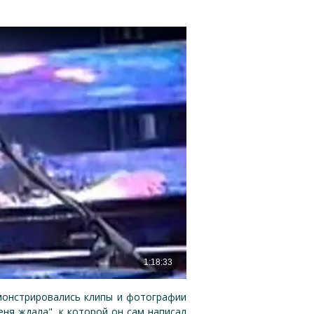
монстрировались клипы и фотографии
еня ждала", к которой он сам написал