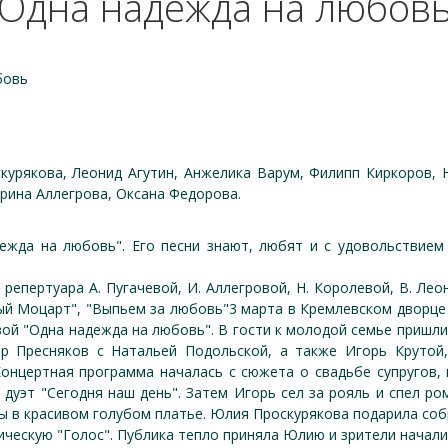
"Одна надежда на любовь
бовь
курякова, Леонид Агутин, Анжелика Варум, Филипп Киркоров, 
рина Аллегрова, Оксана Федорова.
ежда на любовь". Его песни знают, любят и с удовольствием
репертуара А. Пугачевой, И. Аллегровой, Н. Королевой, В. Лео
ый Моцарт", "Выпьем за любовь"3 марта в Кремлевском дворц
ой "Одна надежда на любовь". В гости к молодой семье пришли
р Пресняков с Натальей Подольской, а также Игорь Крутой
онцертная программа началась с сюжета о свадьбе супругов, 
дуэт "Сегодня наш день". Затем Игорь сел за рояль и спел р
ны в красивом голубом платье. Юлия Проскурякова подарила со
ическую "Голос". Публика тепло приняла Юлию и зрители начали