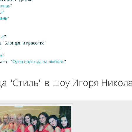
ежная
"
ы
"
изнь
"
ье
"
в "Блондин и красотка"
"
вь
"
ев - "
Одна надежда на любовь
"
ца "Стиль" в шоу Игоря Никола