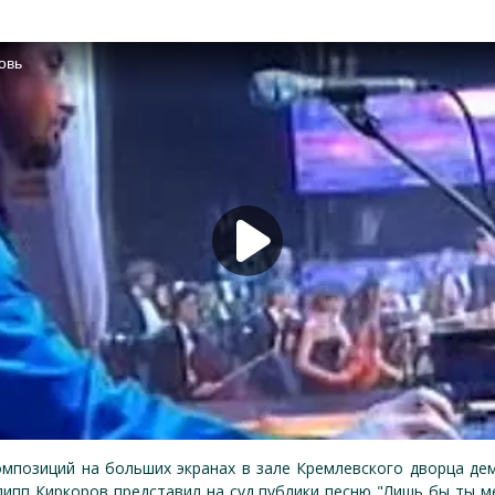
омпозиций на больших экранах в зале Кремлевского дворца де
липп Киркоров представил на суд публики песню "Лишь бы ты м