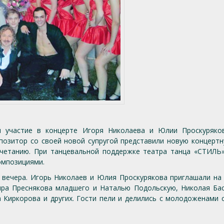
 участие в концерте Игоря Николаева и Юлии Проскуряков
позитор со своей новой супругой представили новую концерт
четанию. При танцевальной поддержке театра танца «СТИЛЬ»
омпозициями.
вечера. Игорь Николаев и Юлия Проскурякова приглашали на 
ира Преснякова младшего и Наталью Подольскую, Николая Бас
а Киркорова и других. Гости пели и делились с молодоженами 