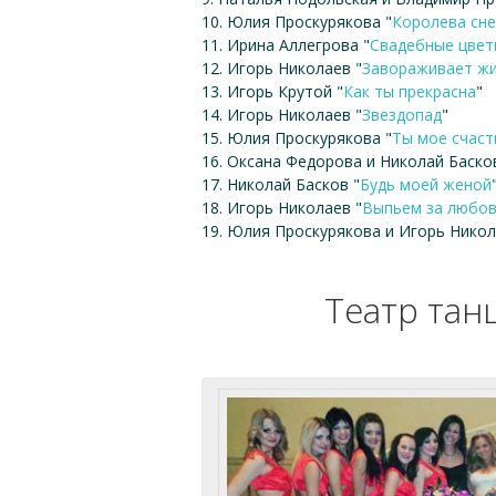
10. Юлия Проскурякова "
Королева сн
11. Ирина Аллегрова "
Свадебные цвет
12. Игорь Николаев "
Завораживает ж
13. Игорь Крутой "
Как ты прекрасна
"
14. Игорь Николаев "
Звездопад
"
15. Юлия Проскурякова "
Ты мое счаст
16. Оксана Федорова и Николай Баско
17. Николай Басков "
Будь моей женой
18. Игорь Николаев "
Выпьем за любо
19. Юлия Проскурякова и Игорь Никола
Театр тан