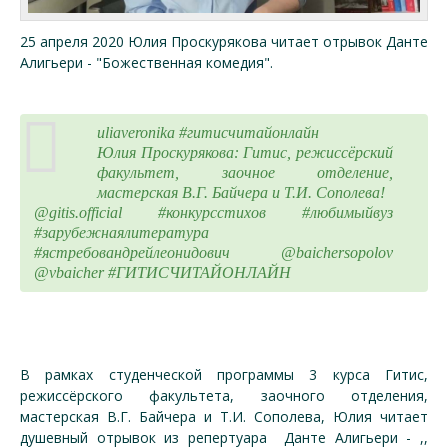
25 апреля 2020 Юлия Проскурякова читает отрывок Данте
Алигьери - "Божественная комедия".
uliaveronika #гитисчитайонлайн
Юлия Проскурякова: Гитис, режиссёрский
факультет, заочное отделение,
мастерская В.Г. Байчера и Т.И. Сополева!
@gitis.official #конкурсстихов #любимыйвуз
#зарубежнаялитература
#ястребовандрейлеонидович @baichersopolov
@vbaicher
#ГИТИСЧИТАЙОНЛАЙН
В рамках студенческой программы 3 курса Гитис,
режиссёрского факультета, заочного отделения,
мастерская В.Г. Байчера и Т.И. Сополева, Юлия читает
душевный отрывок из репертуара Данте Алигьери - ,,