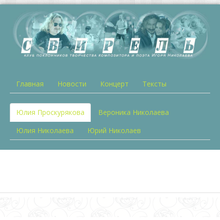
Главная
Новости
Концерт
Тексты
Юлия Проскурякова
Вероника Николаева
Юлия Николаева
Юрий Николаев