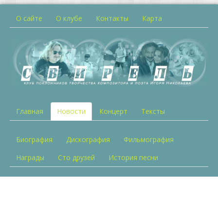
О сайте
О клубе
Контакты
Карта
Главная
Новости
Концерт
Тексты
Биография
Дискография
Фильмография
Награды
Сто друзей
История песни