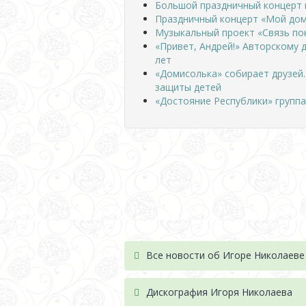
Большой праздничный концерт 
Праздничный концерт «Мой дом
Музыкальный проект «Связь по
«Привет, Андрей!» Авторскому 
лет
«Домисолька» собирает друзей
защиты детей
«Достояние Республики» группа 
Все новости об Игоре Николаеве
Дискография Игоря Николае
ва