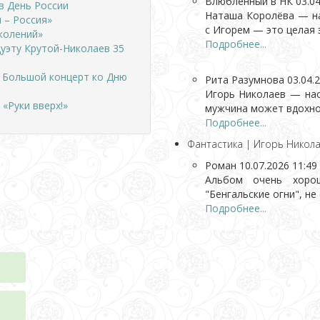
Влюбленный в НК
03.04
в День России
Наташа Королёва — на
 – Россия»
с Игорем — это целая э
колений»
Подробнее...
дуэту Крутой-Николаев 35
. Большой концерт ко Дню
Рита Разумнова
03.04.
Игорь Николаев — нас
«Руки вверх!»
мужчина может вдохнов
Подробнее...
Фантастика | Игорь Никола
Роман
10.07.2026 11:49
Альбом очень хорош
"Бенгальские огни", не
Подробнее...