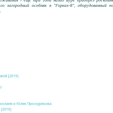
роживания - еще три года назад Буре приобрел роско
го загородный особняк в "Горках-8", оборудованный п
.
вой [2019]
о
иколаев и Юлия Проскурякова
[2010]