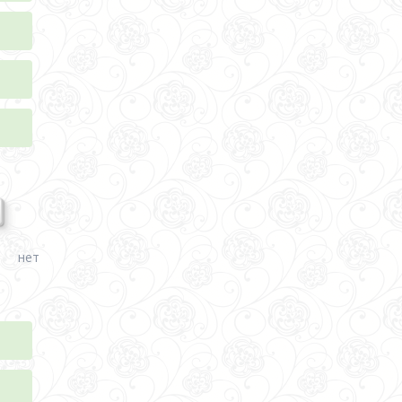
а
и нет