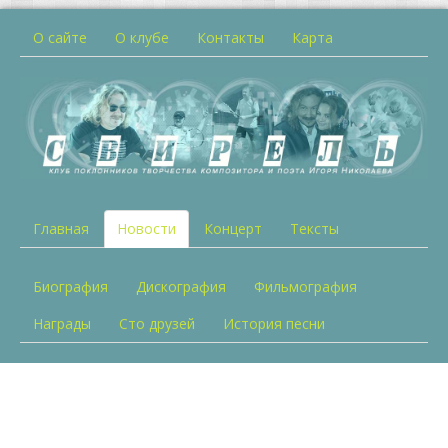
О сайте
О клубе
Контакты
Карта
Главная
Новости
Концерт
Тексты
Биография
Дискография
Фильмография
Награды
Сто друзей
История песни