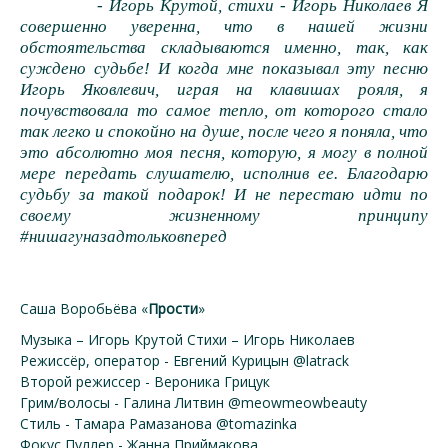
- Игорь Крутой, стихи - Игорь Николаев Я
совершенно уверенна, что в нашей жизни
обстоятельства складываются именно, так, как
суждено судьбе! И когда мне показывал эту песню
Игорь Яковлевич, играя на клавишах рояля, я
почувствовала то самое тепло, от которого стало
так легко и спокойно на душе, после чего я поняла, что
это абсолютно моя песня, которую, я могу в полной
мере передать слушателю, исполнив ее. Благодарю
судьбу за такой подарок! И не перестаю идти по
своему жизненному принципу
#нишагуназадтольковперед
Саша Воробьёва «
Прости
»
Музыка – Игорь Крутой Стихи – Игорь Николаев
Режиссёр, оператор - Евгений Курицын @latrack
Второй режиссер - Вероника Грицук
Грим/волосы - Галина Литвин @meowmeowbeauty
Стиль - Тамара Рамазанова @tomazinka
Фокус Пуллер - Жанна Приймакова