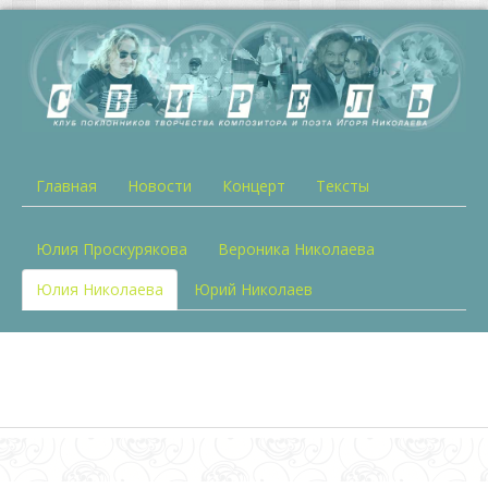
Главная
Новости
Концерт
Тексты
Юлия Проскурякова
Вероника Николаева
Юлия Николаева
Юрий Николаев