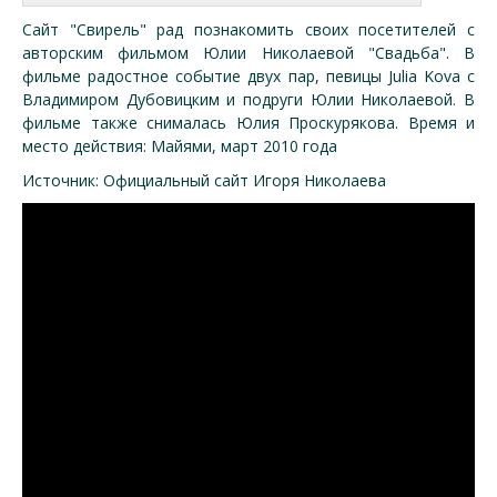
Сайт "Свирель" рад познакомить своих посетителей с
авторским фильмом Юлии Николаевой "Свадьба". В
фильме радостное событие двух пар, певицы Julia Kova с
Владимиром Дубовицким и подруги Юлии Николаевой. В
фильме также снималась Юлия Проскурякова. Время и
место действия: Майями, март 2010 года
Источник: Официальный сайт Игоря Николаева