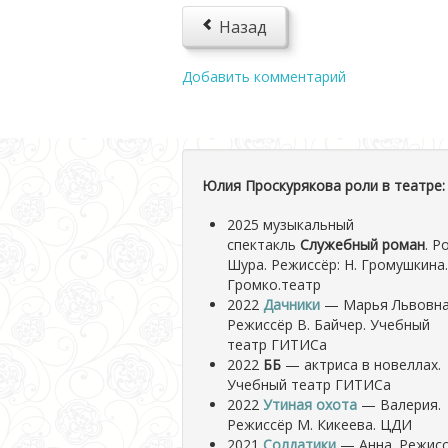
Назад
Добавить комментарий
Юлия Проскурякова роли в театре:
2025 музыкальный
спектакль
Служебный роман
. Р
Шура. Режиссёр: Н. Громушкина.
Громко.театр
2022
Дачники
— Марья Львовна
Режиссёр В. Байчер. Учебный
театр ГИТИСа
2022
ББ
— актриса в новеллах.
Учебный театр ГИТИСа
2022
Утиная охота
— Валерия.
Режиссёр М. Кикеева. ЦДИ
2021
Солдатики
— Анна. Режис