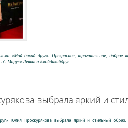
льма «Мой дикий друг». Прекрасное, трогательное, доброе к
ь…
С Маруся Лёвкина #мойдикийдруг
урякова выбрала яркий и сти
уг» Юлия Проскурякова выбрала яркий и стильный образ,