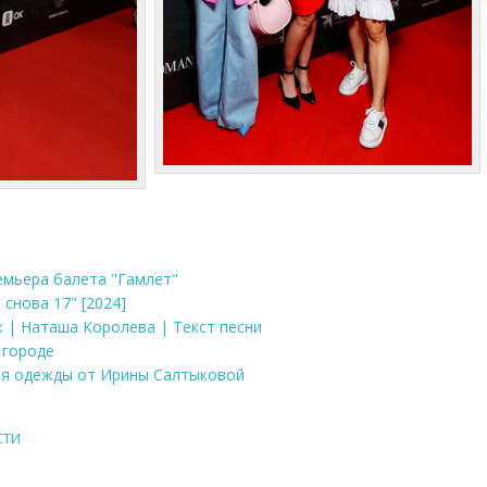
ремьера балета "Гамлет"
 снова 17" [2024]
к | Наташа Королева | Текст песни
 городе
ция одежды от Ирины Салтыковой
СТИ