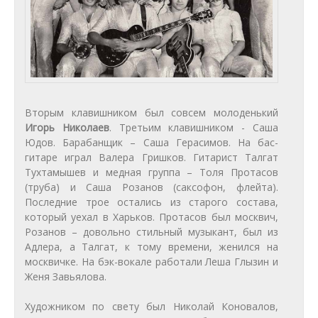
Вторым клавишником был совсем молоденький
Игорь Николаев
. Третьим клавишником - Саша
Юдов. Барабанщик – Саша Герасимов. На бас-
гитаре играл Валера Гришков. Гитарист Талгат
Тухтамышев и медная группа – Толя Протасов
(труба) и Саша Розанов (саксофон, флейта).
Последние трое остались из старого состава,
который уехал в Харьков. Протасов был москвич,
Розанов – довольно стильный музыкант, был из
Адлера, а Талгат, к тому времени, женился на
москвичке. На бэк-вокале работали Леша Глызин и
Женя Завьялова.
Художником по свету был Николай Коновалов,