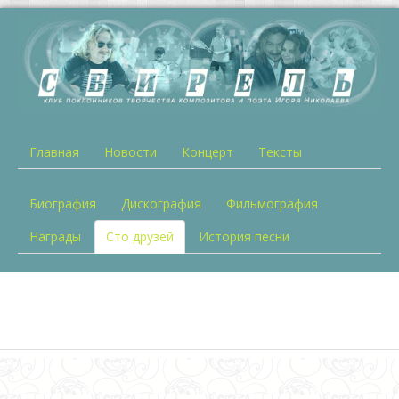
Главная
Новости
Концерт
Тексты
Биография
Дискография
Фильмография
Награды
Сто друзей
История песни