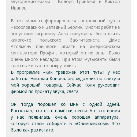
звукорежиссерами - Володя Гринберг и Виктор
Иванов.
В тот момент формировался гастрольный тур в
Чехословакию и Западный Берлин. Многих ребят не
выпустили заграницу. Алла вынуждена была взять
какого-то польского бас-гитариста. Диме
Атовмяну пришлось играть на американском
синтезаторе Профит, который он не знал. Было
очень много накладок. При этом музыканты были
классные и как-то выкрутились.
В программе «Как тревожен этот путь» у нас
работал Николай Коновалов, художник по свету и
мой хороший товарищ. Сейчас Коля руководит
фирмой по прокату звука, света.
Он тогда подошел ко мне с одной идеей.
Рассказал, что есть намётки, песни. А в это время
у нас появилась очень хорошая аппаратура,
которую стали собирать в «Олимпийском». Это
было как раз кстати.