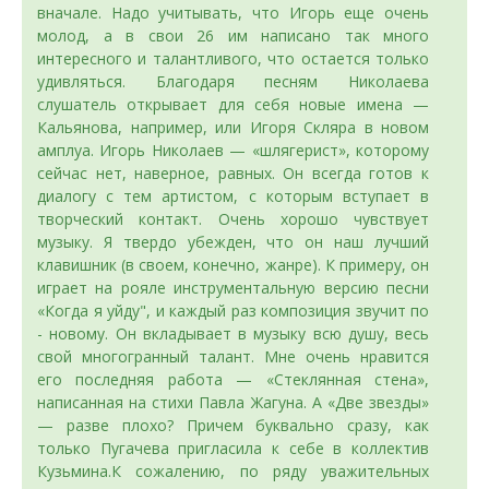
вначале. Надо учитывать, что Игорь еще очень
молод, а в свои 26 им написано так много
интересного и талантливого, что остается только
удивляться. Благодаря песням Николаева
слушатель открывает для себя новые имена —
Кальянова, например, или Игоря Скляра в новом
амплуа. Игорь Николаев — «шлягерист», которому
сейчас нет, наверное, равных. Он всегда готов к
диалогу с тем артистом, с которым вступает в
творческий контакт. Очень хорошо чувствует
музыку. Я твердо убежден, что он наш лучший
клавишник (в своем, конечно, жанре). К примеру, он
играет на рояле инструментальную версию песни
«Когда я уйду", и каждый раз композиция звучит по
- новому. Он вкладывает в музыку всю душу, весь
свой многогранный талант. Мне очень нравится
его последняя работа — «Стеклянная стена»,
написанная на стихи Павла Жагуна. А «Две звезды»
— разве плохо? Причем буквально сразу, как
только Пугачева пригласила к себе в коллектив
Кузьмина.К сожалению, по ряду уважительных