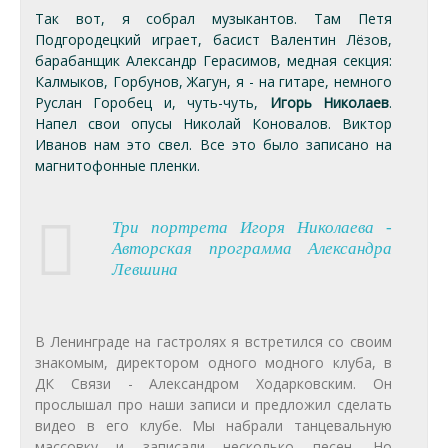
Так вот, я собрал музыкантов. Там Петя
Подгородецкий играет, басист Валентин Лёзов,
барабанщик Александр Герасимов, медная секция:
Калмыков, Горбунов, Жагун, я - на гитаре, немного
Руслан Горобец и, чуть-чуть,
Игорь Николаев
.
Напел свои опусы Николай Коновалов. Виктор
Иванов нам это свел. Все это было записано на
магнитофонные пленки.
Три портрета Игоря Николаева -
Авторская программа Александра
Левшина
В Ленинграде на гастролях я встретился со своим
знакомым, директором одного модного клуба, в
ДК Связи - Александром Ходарковским. Он
прослышал про наши записи и предложил сделать
видео в его клубе. Мы набрали танцевальную
массовку и записали несколько песен. Но