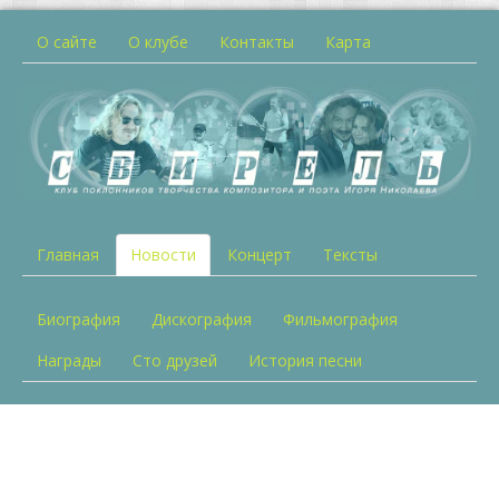
О сайте
О клубе
Контакты
Карта
Главная
Новости
Концерт
Тексты
Биография
Дискография
Фильмография
Награды
Сто друзей
История песни