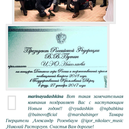
marinayudashkina
Вот такая замечательная
компания поздравляет Вас с наступающим
Новым годом!! @vyudashkin @ngbabkina
@buinovofficial @marshalsinger Тамара
Гверцители ,Александр Розенбаум @igor_nikolaev_music
,Николай Расторгуев. Счастья Вам дорогие!