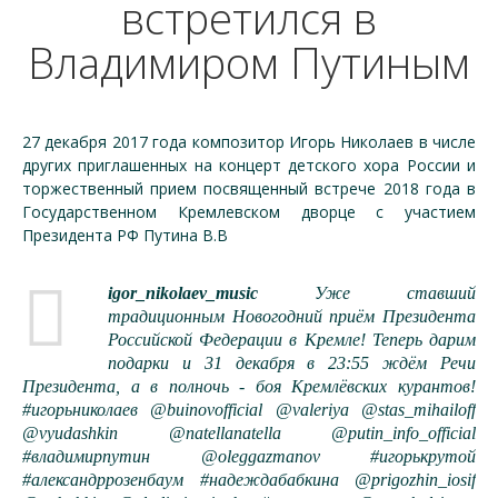
встретился в
Владимиром Путиным
27 декабря 2017 года композитор Игорь Николаев в числе
других приглашенных на концерт детского хора России и
торжественный прием посвященный встрече 2018 года в
Государственном Кремлевском дворце с участием
Президента РФ Путина В.В
igor_nikolaev_music
Уже ставший
традиционным Новогодний приём Президента
Российской Федерации в Кремле! Теперь дарим
подарки и 31 декабря в 23:55 ждём Речи
Президента, а в полночь - боя Кремлёвских курантов!
#игорьниколаев @buinovofficial @valeriya @stas_mihailoff
@vyudashkin @natellanatella @putin_info_official
#владимирпутин @oleggazmanov #игорькрутой
#александррозенбаум #надеждабабкина @prigozhin_iosif