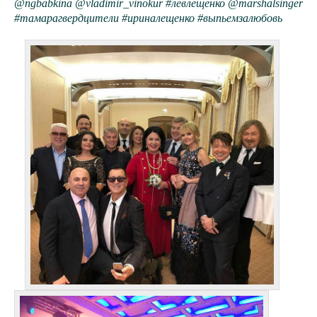
@ngbabkina @vladimir_vinokur #левлещенко @marshalsinger
#тамарагвердцители #ириналещенко #выпьемзалюбовь