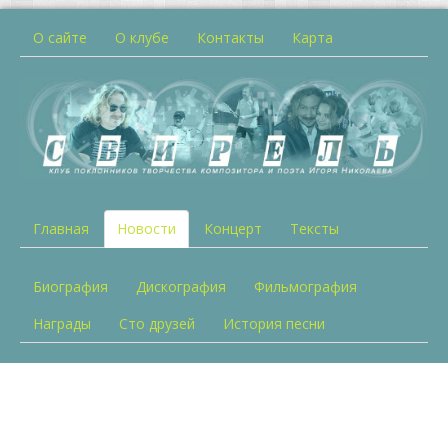
О сайте
О клубе
Контакты
Карта
Главная
Новости
Концерт
Тексты
Биография
Дискография
Фильмография
Награды
Сто друзей
История песни