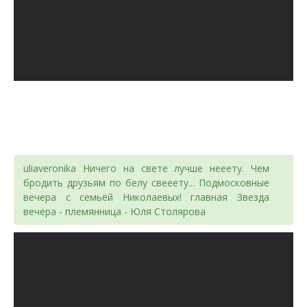
uliaveronika Ничего на свете лучше нееету. Чем
бродить друзьям по белу свееету... Подмосковные
вечера с семьёй Николаевых! главная Звезда
вечера - племянница - Юля Столярова