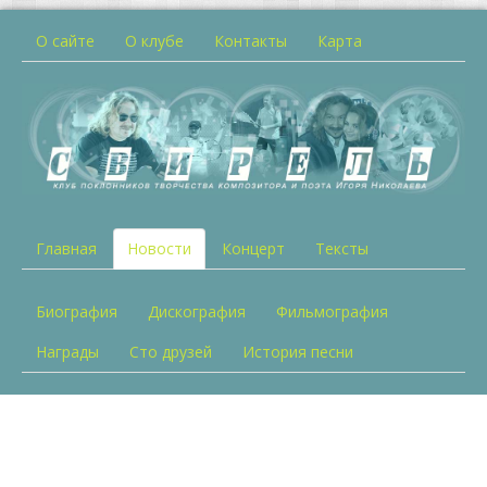
О сайте
О клубе
Контакты
Карта
Главная
Новости
Концерт
Тексты
Биография
Дискография
Фильмография
Награды
Сто друзей
История песни