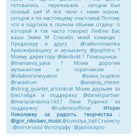
готовились , переживали .. сегодня был
полный зал! И все пели с нами хором..
сегодня я по-настоящему счастлива! Потому
что я ощутила в полном объеме отдачу.. о
которой я так часто говорю) Люблю Вас
ваша Эмма М Спасибо моей команде :
Продюсеру и другу : @radioromashka
Аранжировщику и музыканту @pophitru ?
Моему директору @denbold ? Помощнице :
@mamaeva_yana ? Моим дорогим
музыкантам и соратникам :
@vladimirshevyakov @slava_tsupikov
@racedrum @anatoly_zhemir
@string_quartet_aristokrat Моим друзьям за
бэкстэйдж и поддержку: @daniel.partner
@maria.tarasova.14.07 Лене Руденко за
поддержку: @rudenkoofficial
Игорю
Николаеву за радость творчества :
@igor_nikolaev_music
@izvestiya_hall Стилисту
: @mirrarusso Фотографу : @jacknickpro