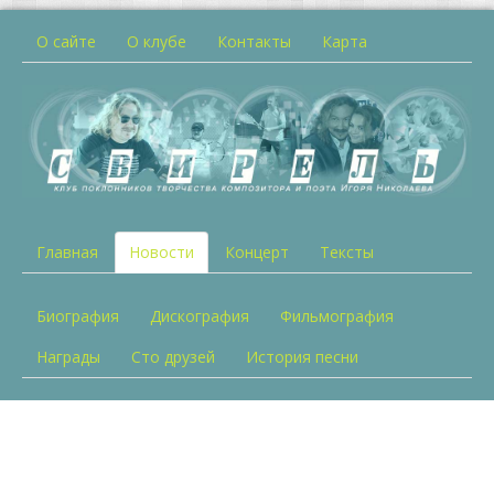
О сайте
О клубе
Контакты
Карта
Главная
Новости
Концерт
Тексты
Биография
Дискография
Фильмография
Награды
Сто друзей
История песни