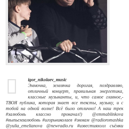
igor_nikolaev_music
Эммочка, землячка дорогая, поздравляю,
отличный концерт, правильная энергетика,
классные музыканты, и, что самое главное,-
ТВОЯ публика, которая знает все тексты, музыку, и с
тобой на одной волне! Всё было отлично! А наш трек
#залюбовь классно прокачал!) @emmablinkova
#выпьемзалюбовь #игорьниколаев #эммам @radioromashka
@yulia_emelianova @newradio.ru #известияхолл съёмки