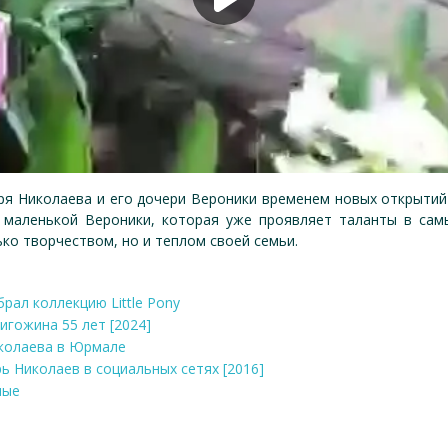
оря Николаева и его дочери Вероники временем новых открытий
 маленькой Вероники, которая уже проявляет таланты в сам
ко творчеством, но и теплом своей семьи.
брал коллекцию Little Pony
игожина 55 лет [2024]
иколаева в Юрмале
рь Николаев в социальных сетях [2016]
ные