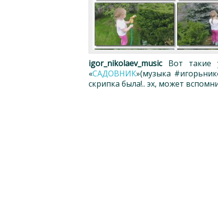
igor_nikolaev_music
Вот такие у
«
САДОВНИК
»(музыка #игорьнико
скрипка была!.. эх, может вспомн