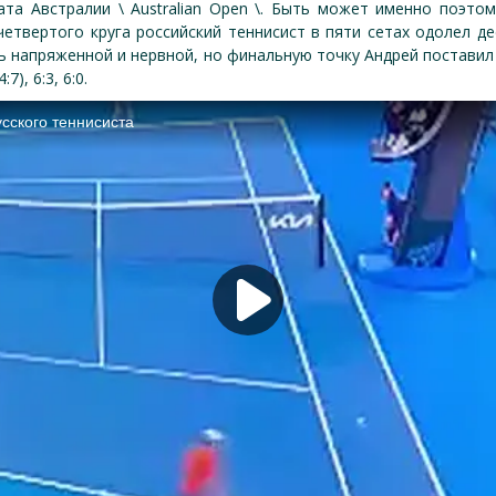
та Австралии \ Australian Open \. Быть может именно поэтом
етвертого круга российский теннисист в пяти сетах одолел д
ь напряженной и нервной, но финальную точку Андрей поставил 
7), 6:3, 6:0.