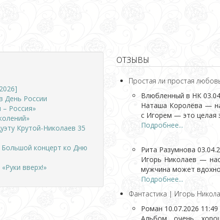
ОТЗЫВЫ
Простая ли простая любов
2026]
Влюбленный в НК
03.04
в День России
Наташа Королёва — на
 – Россия»
с Игорем — это целая э
колений»
Подробнее...
дуэту Крутой-Николаев 35
. Большой концерт ко Дню
Рита Разумнова
03.04.
Игорь Николаев — нас
«Руки вверх!»
мужчина может вдохнов
Подробнее...
Фантастика | Игорь Никола
Роман
10.07.2026 11:49
Альбом очень хорош