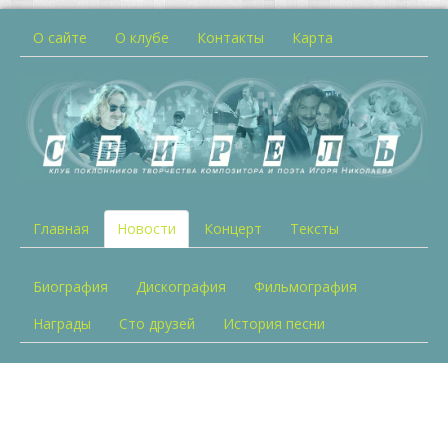
О сайте
О клубе
Контакты
Карта
Главная
Новости
Концерт
Тексты
Биография
Дискография
Фильмография
Награды
Сто друзей
История песни