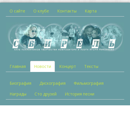
О сайте
О клубе
Контакты
Карта
Главная
Новости
Концерт
Тексты
Биография
Дискография
Фильмография
Награды
Сто друзей
История песни