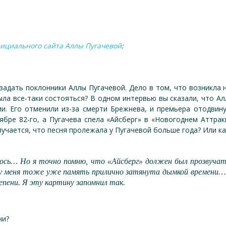
ициального сайта Аллы Пугачевой
:
задать поклонники Аллы Пугачевой. Дело в том, что возникла
ыла все-таки состояться? В одном интервью вы сказали, что 
и. Его отменили из-за смерти Брежнева, и премьера отодвин
бре 82-го, а Пугачева спела «Айсберг» в «Новогоднем Аттрак
лучается, что песня пролежала у Пугачевой больше года? Или ка
илось… Но я точно помню, что «Айсберг» должен был прозвуча
у меня тоже уже память прилично затянута дымкой времени… 
епени. Я эту картину запомнил так.
ни?