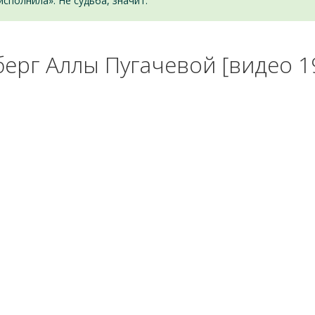
исполнила». Не судьба, значит.
ерг Аллы Пугачевой [видео 1