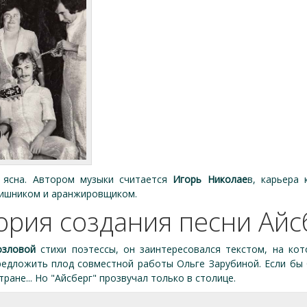
ясна. Автором музыки считается
Игорь Николае
в, карьера
авишником и аранжировщиком.
ория создания песни Айс
озловой
стихи поэтессы, он заинтересовался текстом, на кот
едложить плод совместной работы Ольге Зарубиной. Если бы О
тране... Но "Айсберг" прозвучал только в столице.