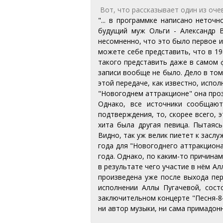
Вот, что рассказывает один из оче
"... в программке написано неточ
будущий муж Ольги - Александр В
несомненно, что это было первое и
можете себе представить, что в 198
такого представить даже в самом ф
записи вообще не было. Дело в том
этой передаче, как известно, испо
"Новогоднем аттракционе" она прозв
Однако, все источники сообщают
подтверждения, то, скорее всего, 
хита была другая певица. Пытаяс
Видно, так уж велик пиетет к засл
года для "Новогоднего аттракциона
года. Однако, по каким-то причинам
в результате чего участие в нём Ал
произведена уже после выхода пер
исполнении Аллы Пугачевой, сост
заключительном концерте "Песня-84
ни автор музыки, ни сама примадонн