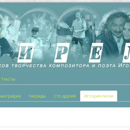
Тексты
ьмография
Награды
Сто друзей
История песни