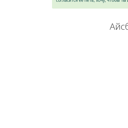
согласится ее петь, хочу, чтобы ты 
Айсб