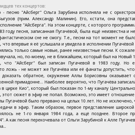
видцев тех концертов:
но - песню "Айсберг" Ольга Зарубина исполняла не с оркестро
ыгузов (прим. Александр Малинин). Его, кстати, она предст
сполнение "Айсберга". На этом концерте, с которого программк
3 году песня, записанная Пугачёвой, была ещё неизвестна и не
антастическом сне не смогу. Т.е., песни на тот момент не было
, что впервые я её услышала и увидела в исполнении Пугачёвой 
лнялись только самые новые, ранее неизвестные песни. К сожале
учала, но, по-моему, не в ближайшем, который был на Новый 19
, что "
Айсберг
" был записан Пугачевой в 1983 году. Но е
это ложь - не может же Пугачёва или её фанаты допустить, чт
ь доказать обратное, окружение Аллы Борисовны оказывает с
уженной примадонне… Наиболее вероятно, что Пугачёва записал
 в цирке Кио", который был показан по 1-му каналу Центрально
, этот сюжет в эфир не попал. Возможно, это имеет отношение 
лы Пугачёвой было прервано на целых 10 лет. Но не исключено,
едачи в эфир. Таким образом, первое представление широкой 
оялось не 1-го января 1984 года, а ещё позднее. Второе п
". А как песня перекочевала от Ольги Зарубиной к Алле Пугачев
а...