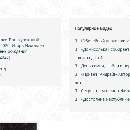
Популярное Видео
 Юлии Проскуряковой
Юбилейный вернисаж Ил
 2026: Игорь Николаев
«Домисолька» собирает 
день рождения
2026]
защиты детей
День семьи, любви и вер
енд
«Привет, Андрей!» Авто
ме
лет
Секрет на миллион. Фил
«Достояние Республики» 