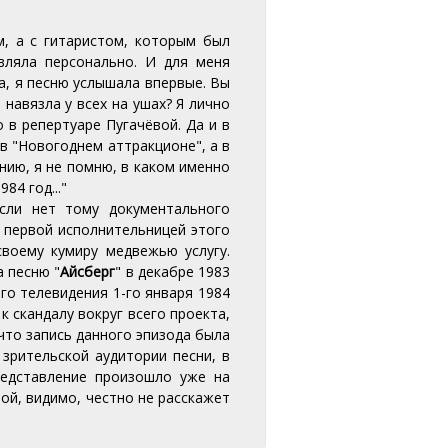
м, а с гитаристом, которым был
авляла персонально. И для меня
а, я песню услышала впервые. Вы
 навязла у всех на ушах? Я лично
 в репертуаре Пугачёвой. Да и в
в "Новогоднем аттракционе", а в
нию, я не помню, в каком именно
84 год..."
сли нет тому документального
о первой исполнительницей этого
воему кумиру медвежью услугу.
а песню "
Айсберг
" в декабре 1983
го телевидения 1-го января 1984
к скандалу вокруг всего проекта,
 что запись данного эпизода была
зрительской аудитории песни, в
редставление произошло уже на
ой, видимо, честно не расскажет