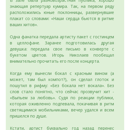
В зале была разновозрастная публика, хорошо
знающая репертуар кумира. Так, на первом ряду
расположились юные поклонницы, развернувшие
плакат со словами: «Наши сердца бьются в ритме
ваших хитов».
Одна фанатка передала артисту пакет с гостинцем
в целлофане. Заранее подготовилась другая
девушка: передала свое письмо в конверте с
букетом цветов. Игорь Николаев пообещал
внимательно прочитать его после концерта.
Когда ему вынесли бокал с красным вином (а
может, там был компот?), он сделал глоток и
пошутил в рифму: «Без бокала нет вокала». Без
слов стало понятно, что сейчас прозвучит хит -
«Выпьем за любовь». Судя по реакции публики,
которая оживленно подпевала, покачивая в ритм
светящимися мобильниками, вечер удался и всем
пришелся по душе.
Кстати, артист буквально год назад перенес