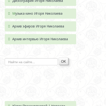
Дискография Игоря Николае
ва
М
узыка кино Игоря Николаева
Архив эфиров Игоря Николаева
Архив интервью Игоря Николаева
OK
Юлии Проскуряковой | Новости