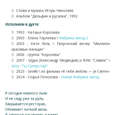
Слова и музыка Игорь Николаев
Альбом "Дельфин и русалка", 1992
Исполняли в дуэте:
1992 - Наташа Королева
2003 - Елена Терлеева \
Фабрика звезд-2
2003 - Катя Лель \ Творческий вечер "Миллион
красивых женщин"
2006 - группа "Королева"
2007 - Шура (Александр Медведев) и ВИА "Сливки" \
Шоу "Ты Суперстар!"
2023 - Seville \ из фильма «Я тебя люблю — Je t'aime»
2024 - Софья Полозова -
Новая Фабрика звезд
Я сегодня немного пьян
И не сяду уже за руль,
Закрывается ресторан,
Обнимает ночной июль.
В темноте растворен жасмин,