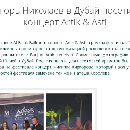
горь Николаев в Дубай посет
концерт Artik & Asti
 сцене Al Falak Ballroom концерт Artik & Asti в рамках фестивал
иллионы просмотров, стал кульминацией роскошного гала-веч
ндарном отеле Burj Al Arab Jumeirah. Совместную фотографи
ой Юлией в Дубай. После концерта для всех гостей артистов был
втра на фестивале концерт Филиппа Киркорова, который накану
гостей фестиваля замечена так же и Наташа Королева.