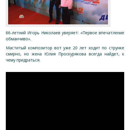
66-летний Игорь Николаев уверяет: «Первое впечатление
обманчиво».
Маститый композитор вот уже 20 лет ходит по струнке
смирно, но жена Юлия Проскурякова всегда найдет, к
чему придраться.