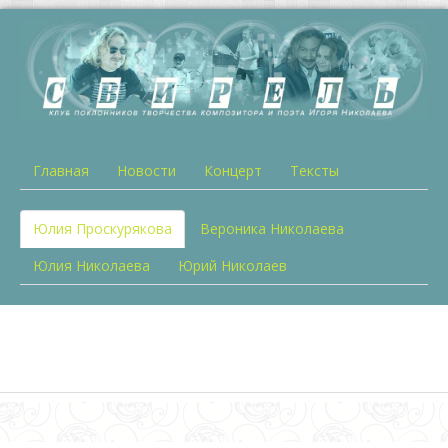
Главная
Новости
Концерт
Тексты
Юлия Проскурякова
Вероника Николаева
Юлия Николаева
Юрий Николаев