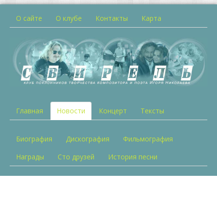
О сайте
О клубе
Контакты
Карта
Главная
Новости
Концерт
Тексты
Биография
Дискография
Фильмография
Награды
Сто друзей
История песни