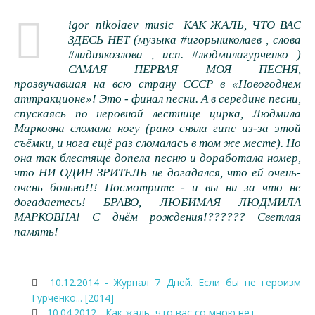
igor_nikolaev_music КАК ЖАЛЬ, ЧТО ВАС
ЗДЕСЬ НЕТ (музыка #игорьниколаев , слова
#лидиякозлова , исп. #людмилагурченко )
САМАЯ ПЕРВАЯ МОЯ ПЕСНЯ,
прозвучавшая на всю страну СССР в «Новогоднем
аттракционе»! Это - финал песни. А в середине песни,
спускаясь по неровной лестнице цирка, Людмила
Марковна сломала ногу (рано сняла гипс из-за этой
съёмки, и нога ещё раз сломалась в том же месте). Но
она так блестяще допела песню и доработала номер,
что НИ ОДИН ЗРИТЕЛЬ не догадался, что ей очень-
очень больно!!! Посмотрите - и вы ни за что не
догадаетесь! БРАВО, ЛЮБИМАЯ ЛЮДМИЛА
МАРКОВНА! С днём рождения!?????? Светлая
память!
10.12.2014 - Журнал 7 Дней. Если бы не героизм
Гурченко... [2014]
10.04.2012 - Как жаль, что вас со мною нет...