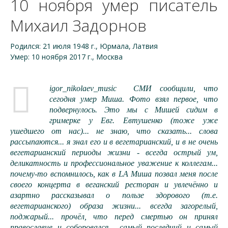
10 ноября умер писатель
Михаил Задорнов
Родился: 21 июля 1948 г., Юрмала, Латвия
Умер: 10 ноября 2017 г., Москва
igor_nikolaev_music СМИ сообщили, что
сегодня умер Миша. Фото взял первое, что
подвернулось. Это мы с Мишей сидим в
гримерке у Евг. Евтушенко (тоже уже
ушедшего от нас)... не знаю, что сказать... слова
рассыпаются... я знал его и в вегетарианский, и в не очень
вегетарианский периоды жизни - всегда острый ум,
деликатность и профессиональное уважение к коллегам...
почему-то вспомнилось, как в LA Миша позвал меня после
своего концерта в веганский ресторан и увлечённо и
азартно рассказывал о пользе здорового (т.е.
вегетарианского) образа жизни... всегда загорелый,
поджарый... прочёл, что перед смертью он принял
православие и соборовался... самый последний и самый