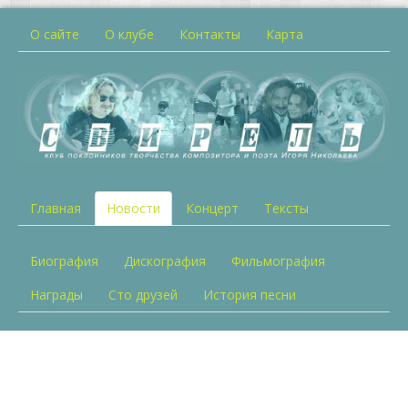
О сайте
О клубе
Контакты
Карта
Главная
Новости
Концерт
Тексты
Биография
Дискография
Фильмография
Награды
Сто друзей
История песни