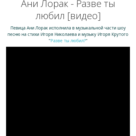
Ани Лорак - Разве ты
любил [видео]
Певица Ани Лорак исполнила в музыкальной части шоу
песню на стихи Игоря Николаева и музыку Игоря Крутого
"
Разве ты любил?
"