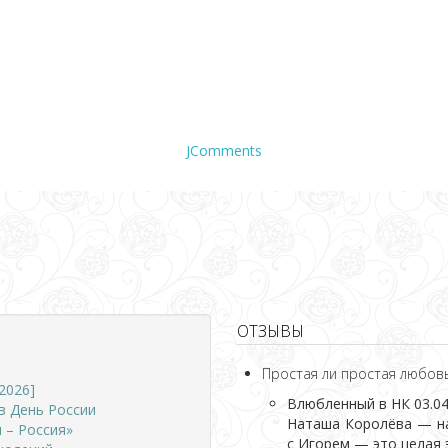
JComments
ОТЗЫВЫ
Простая ли простая любов
2026]
Влюбленный в НК
03.04
в День России
Наташа Королёва — на
 – Россия»
с Игорем — это целая э