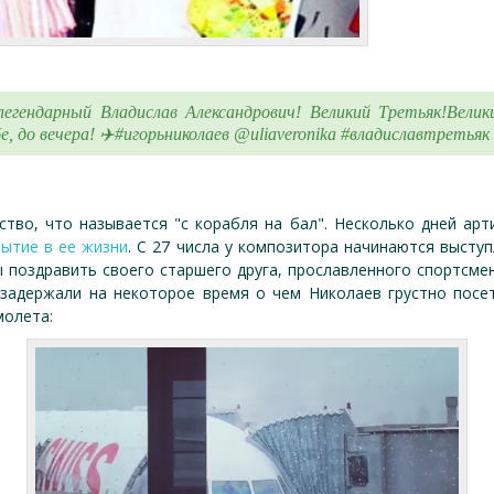
 легендарный Владислав Александрович! Великий Третьяк!Вел
 до вечера! ✈️#игорьниколаев @uliaveronika #владиславтретьяк
тво, что называется "с корабля на бал". Несколько дней арт
ытие в ее жизни
. С 27 числа у композитора начинаются выступ
 поздравить своего старшего друга, прославленного спортсме
 задержали на некоторое время о чем Николаев грустно посет
молета: