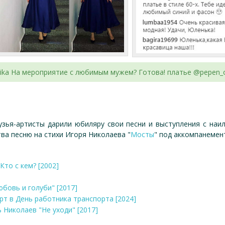
nika На мероприятие с любимым мужем? Готова! платье @pepen_of
узья-артисты дарили юбиляру свои песни и выступления с на
ва песню на стихи Игоря Николаева "
Мосты
" под аккомпанемен
Кто с кем? [2002]
юбовь и голуби" [2017]
ерт в День работника транспорта [2024]
ь Николаев "Не уходи" [2017]