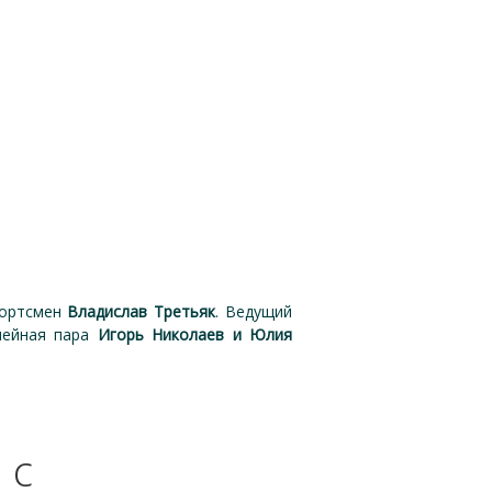
портсмен
Владислав Третьяк
. Ведущий
емейная пара
Игорь Николаев и Юлия
 с