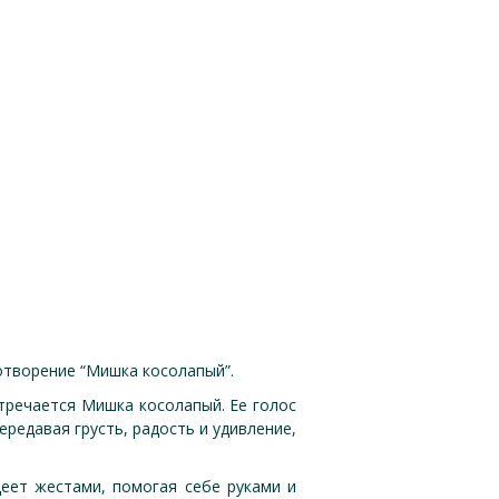
отворение “Мишка косолапый”.
стречается Мишка косолапый. Ее голос
ередавая грусть, радость и удивление,
деет жестами, помогая себе руками и