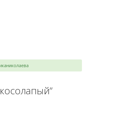
никаниколаева
 косолапый”