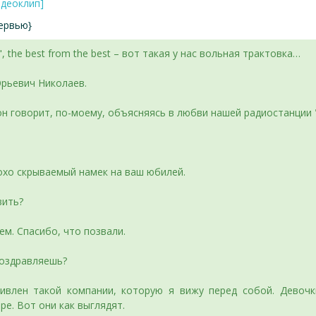
идеоклип]
тервью}
he best from the best – вот такая у нас вольная трактовка…
Юрьевич Николаев.
н говорит, по-моему, объясняясь в любви нашей радиостанции 
охо скрываемый намек на ваш юбилей.
вить?
м. Спасибо, что позвали.
поздравляешь?
влен такой компании, которую я вижу перед собой. Девочки
ре. Вот они как выглядят.