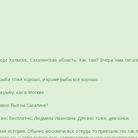
де Холмске, Сахалинская область. Как там? Вчера нам писали
рыба тоже хорошо, и кроме рыбы всё хорошо.
а рыбу, как в Москве.
авно был на Сахалине?
 вас бесплатно, Людмила Ивановна. Для вас тоже, девчонки.
 история. Обычно москвичи все откуда-то приехали. Но так п
куда-то, у тебя всегда есть стереотипчик и уже характеристика