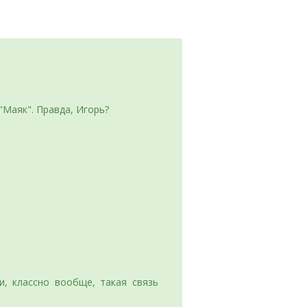
"Маяк". Правда, Игорь?
, классно вообще, такая связь