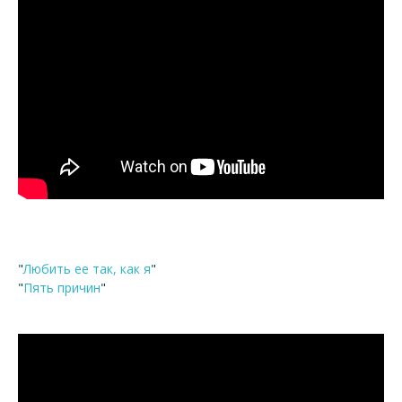
"
Любить ее так, как я
"
"
Пять причин
"