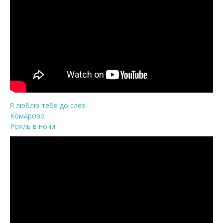
Я люблю тебя до слез
Комарово
Рояль в ночи