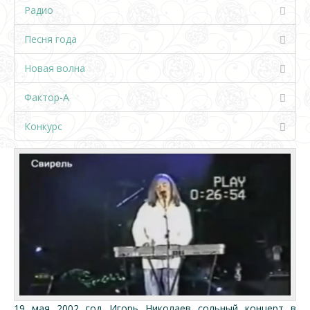
Радио
Песня года
Новая волна
Фактор-А
Конкурс
19 мая 2002 год Игорь Николаев сольный концерт в