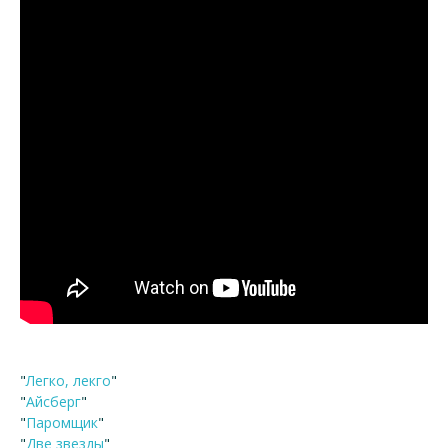
"
Легко, лекго
"
"
Айсберг
"
"
Паромщик
"
"
Две звезды
"