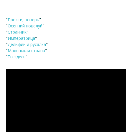
"
Прости, поверь
"
"
Осенний поцелуй
"
"
Странник
"
"
Императрица
"
"
Дельфин и русалка
"
"
Маленькая страна
"
"
Ты здесь
"