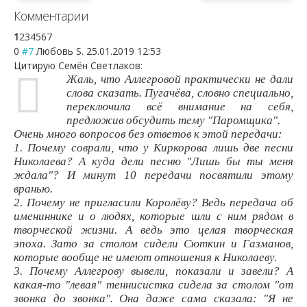
Комментарии
1
2
3
4
5
6
7
0
#7
Любовь S.
25.01.2019 12:53
Цитирую Семён Светлаков:
Жаль, что Аллегровой практически не дали
слова сказать. Пугачёва, словно специально,
переключила всё внимание на себя,
предложив обсудить тему "Паромщика".
Очень много вопросов без ответов к этой передачи:
1. Почему соврали, что у Киркорова лишь две песни
Николаева? А куда дели песню "Лишь бы ты меня
ждала"? И минут 10 передачи посвятили этому
вранью.
2. Почему не пригласили Королёву? Ведь передача об
имениннике и о людях, которые шли с ним рядом в
творческой жизни. А ведь это целая творческая
эпоха. Зато за столом сидели Сюткин и Газманов,
которые вообще не имеют отношения к Николаеву.
3. Почему Аллегрову вывели, показали и завели? А
какая-то "левая" теннисистка сидела за столом "от
звонка до звонка". Она даже сама сказала: "Я не