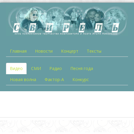
Главная
Новости
Концерт
Тексты
Видео
СМИ
Радио
Песня года
Новая волна
Фактор-А
Конкурс