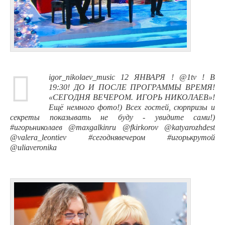
igor_nikolaev_music 12 ЯНВАРЯ ! @1tv ! В
19:30! ДО И ПОСЛЕ ПРОГРАММЫ ВРЕМЯ!
«СЕГОДНЯ ВЕЧЕРОМ. ИГОРЬ НИКОЛАЕВ»!
Ещё немного фото!) Всех гостей, сюрпризы и
секреты показывать не буду - увидите сами!)
#игорьниколаев @maxgalkinru @fkirkorov @katyarozhdest
@valera_leontiev #сегоднявечером #игорькрутой
@uliaveronika