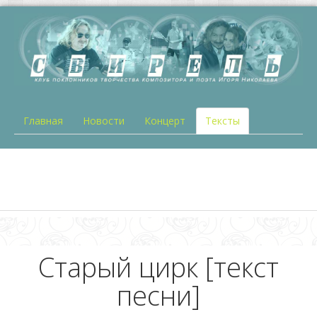
Главная
Новости
Концерт
Тексты
Старый цирк [текст
песни]