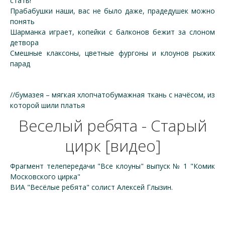
стать!
Прабабушки наши, вас не было даже, прадедушек можно
понять
Шарманка играет, копейки с балконов бежит за слоном
детвора
Смешные клаксоны, цветные фургоны и клоунов рыжих
парад
//бумазея – мягкая хлопчатобумажная ткань с начёсом, из
которой шили платья
Веселый ребята - Старый
цирк [видео]
Фрагмент телепередачи "Все клоуны" выпуск № 1 "Комик
Московского цирка"
ВИА "Весёлые ребята" солист Алексей Глызин.