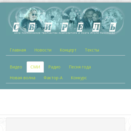
Главная
Новости
Концерт
Тексты
Видео
СМИ
Радио
Песня года
Новая волна
Фактор-А
Конкурс