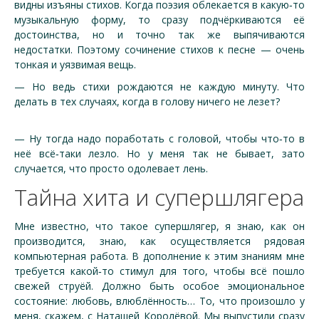
видны изъяны стихов. Когда поэзия облекается в какую‑то
музыкальную форму, то сразу подчёркиваются её
достоинства, но и точно так же выпячиваются
недостатки. Поэтому сочинение стихов к песне — очень
тонкая и уязвимая вещь.
— Но ведь стихи рождаются не каждую минуту. Что
делать в тех случаях, когда в голову ничего не лезет?
— Ну тогда надо поработать с головой, чтобы что‑то в
неё всё‑таки лезло. Но у меня так не бывает, зато
случается, что просто одолевает лень.
Тайна хита и супершлягера
Мне известно, что такое супершлягер, я знаю, как он
производится, знаю, как осуществляется рядовая
компьютерная работа. В дополнение к этим знаниям мне
требуется какой‑то стимул для того, чтобы всё пошло
свежей струёй. Должно быть особое эмоциональное
состояние: любовь, влюблённость… То, что произошло у
меня, скажем, с Наташей Королёвой. Мы выпустили сразу