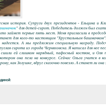
сная история. Супруги двух президентов - Ельцина и Кл
башмачок
" для детей-сирот. Победитель должен был ехать 
 кто займет первые пять мест. Меня пригласили в предсе
станет для кого-то настоящим "Хрустальным башмачком".
 надеется. А мы предложим специальную награду. Подс
руглая сирота из города Черняховска. Я написал для нее пе
 сшили ей слишком нарядный, пафосный костюм, и Оля п
котором она пела на конкурсе. Сейчас Ольга учится в к
ому, как Золушке, вдруг сказочно повезло. А станет ли она
ядиной
: