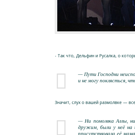
- Так что, Дельфин и Русалка, о кото
— Пути Господни неиспов
и не могу поклясться, ч
Значит, слух о вашей размолвке — вс
— Ни помолвка Аллы, н
дружим, были у неё на 
присутствовала её мама