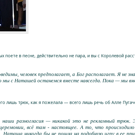
рых поете в песне, действительно не пара, и вы с Королевой рас
едимы, человек предполагает, а Бог располагает. Я не зна
то мы с Наташей останемся вместе навсегда. Пока — мы вм
его лишь трюк, как я пожелала — всего лишь речь об Алле Пугач
и наши разногласия — никакой это не рекламный трюк. 
церемонии, всё там - настоящее. А то, что происходил
, Наташа никогда бы не пошла на подобную игру в ее п