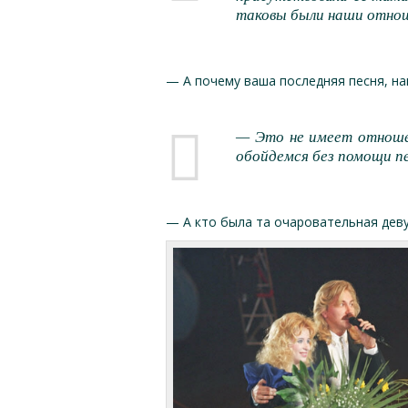
таковы были наши отноше
— А почему ваша последняя песня, на
— Это не имеет отношен
обойдемся без помощи пес
— А кто была та очаровательная деву