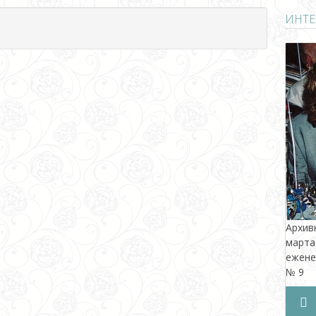
ИНТЕ
Архив
март
ежене
№ 9