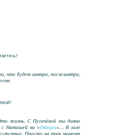
стаетесь?
ю, что будет завтра, послезавтра,
есте.
ёвой?
Это жизнь. С Пугачёвой мы давно
о с Наташей на «
Овации
»… В зале
рисутствии. Просто на тот момент