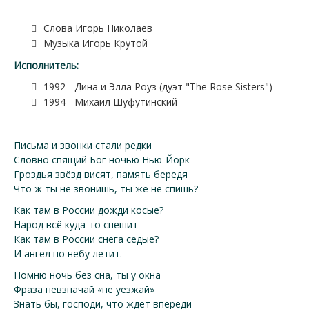
Слова Игорь Николаев
Музыка Игорь Крутой
Исполнитель:
1992 - Дина и Элла Роуз (дуэт "The Rose Sisters")
1994 - Михаил Шуфутинский
Письма и звонки стали редки
Словно спящий Бог ночью Нью-Йорк
Гроздья звёзд висят, память бередя
Что ж ты не звонишь, ты же не спишь?
Как там в России дожди косые?
Народ всё куда-то спешит
Как там в России снега седые?
И ангел по небу летит.
Помню ночь без сна, ты у окна
Фраза невзначай «не уезжай»
Знать бы, господи, что ждёт впереди