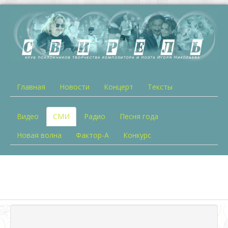
Главная
Новости
Концерт
Тексты
Видео
СМИ
Радио
Песня года
Новая волна
Фактор-А
Конкурс