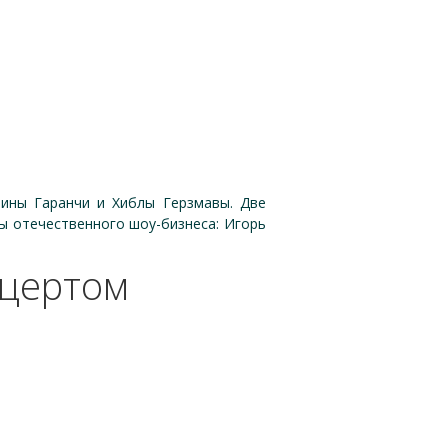
лины Гаранчи и Хиблы Герзмавы. Две
ы отечественного шоу-бизнеса: Игорь
нцертом