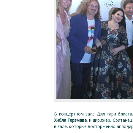
В концертном зале Дзинтари блиста
Хибла Герзмава
, и дирижер, британец
в зале, которые восторженно аплоди