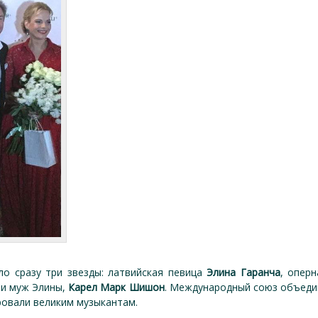
ло сразу три звезды: латвийская певица
Элина Гаранча
, опер
 и муж Элины,
Карел Марк Шишон
. Международный союз объедин
ровали великим музыкантам.