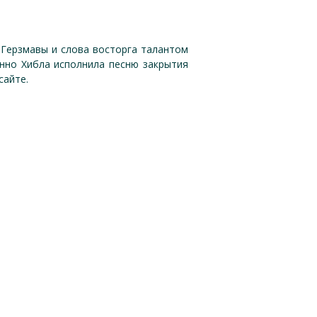
 Герзмавы и слова восторга талантом
енно Хибла исполнила песню закрытия
сайте.