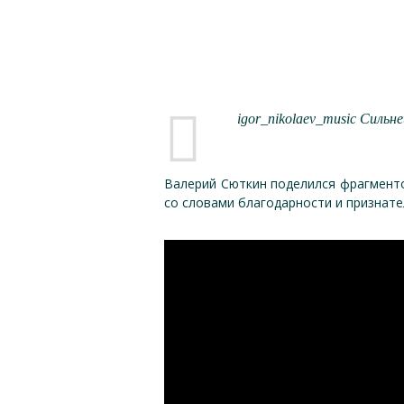
igor_nikolaev_music Сильн
Валерий Сюткин поделился фрагменто
со словами благодарности и признател